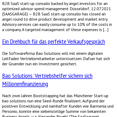
B2B SaaS start-up consalio backed by angel investors for an
optimized advisor spend management Düsseldorf, 12.07.2021
(SAASGARAGE) — B2B SaaS start-up consalio has closed an
angel round to drive product development and market entry.
Advisory services can easily consume up to 10% of the costs in
a company. A targeted management of these expenses is […]
Ein Drehbuch für das perfekte Verkaufsgespräch
Die Softwarefirma Bao Solutions will mit einem digitalen
Leitfaden Vertriebsmitarbeiter unterstuetzen. Dafuer hat sich
der Gruender nun ein Investment gesichert.
Bao Solutions: Vertriebshelfer sichern sich
Millionenfinanzierung
Nach zwei Jahren Bootstrapping hat das Münchener Start-up
bao solutions nun eine Seed-Runde finalisiert. Aufgrund der
positiven Entwicklung und namhafter Kunden wie Barmenia und
Personio, konnte eine siebenstellige Summe von bekannten
Business Angels, u.a. Alexander Bruehl (The SaaSgarage)