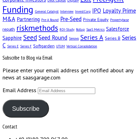
Debt Capital
Digital+
Funding
IPO
Loyalty Prime
General Catalyst
Interview
InvestCorp
M&A
Pre-Seed
Partnering
Private Equity
Pre-A Round
Propertybase
riskmethods
Salesforce
repath
ROI-Study
Rollup
SaaS Metrics
Seed
Series A
Seed Round
Series
Sapphire
Series B
Senovo
C
Softgarden
Series E
Series F
UTUM
Vertical Consolidation
Subscribe to Blog via Email
Please enter your email address get notified about any
news at saasgarage.com
Email Address
Subscribe
Contact