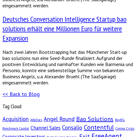
eingesammelt werden.
Deutsches Conversation Intelligence Startup bao
solutions erhält eine Millionen Euro für weitere
Expansion
Nach zwei Jahren Bootstrapping hat das Münchener Start-up
bao solutions nun eine Seed-Runde finalisiert. Aufgrund der
positiven Entwicklung und namhafter Kunden wie Barmenia und
Personio, konnte eine siebenstellige Summe von bekannten
Business Angels, u.a. Alexander Bruehl (The SaaSgarage)
eingesammelt werden.
<< Back to Blog
Tag Cloud
Bao Solutions
Acquisition
Angel Round
AlfaDocs
BayBG
Contentful
Consalio
Channel Sales
Benchmark Capital
Corona Crisis
FreeAgent
Exit
Corporate Investors