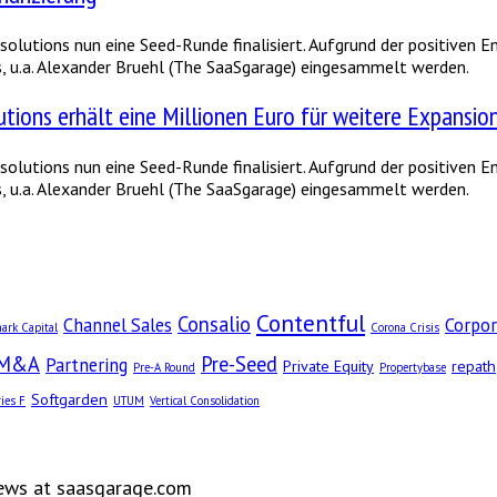
olutions nun eine Seed-Runde finalisiert. Aufgrund der positiven
, u.a. Alexander Bruehl (The SaaSgarage) eingesammelt werden.
tions erhält eine Millionen Euro für weitere Expansio
olutions nun eine Seed-Runde finalisiert. Aufgrund der positiven
, u.a. Alexander Bruehl (The SaaSgarage) eingesammelt werden.
Contentful
Consalio
Channel Sales
Corpor
ark Capital
Corona Crisis
M&A
Pre-Seed
Partnering
Private Equity
repath
Pre-A Round
Propertybase
Softgarden
ies F
UTUM
Vertical Consolidation
news at saasgarage.com