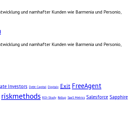
 Entwicklung und namhafter Kunden wie Barmenia und Personio,
n
 Entwicklung und namhafter Kunden wie Barmenia und Personio,
FreeAgent
Exit
ate Investors
Debt Capital
Digital+
riskmethods
Salesforce
Sapphire
ROI-Study
Rollup
SaaS Metrics