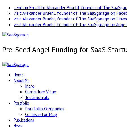
send an Email to Alexander Bruehl, founder of The SaaSga
visit Alexander Bruehl, founder of The SaaSgarage on Face
visit Alexander Bruehl, founder of The SaaSgarage on Link
visit Alexander Bruehl, founder of The SaaSgarage on Angel
Pre-Seed Angel Funding for SaaS Start
Home
About Me
Intro
Curriculum Vitae
Testimonials
Portfolio
Portfolio Companies
Co-Investor Map
Publications
News