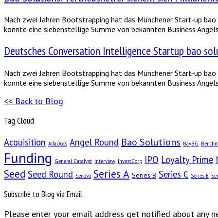
Nach zwei Jahren Bootstrapping hat das Münchener Start-up bao s
konnte eine siebenstellige Summe von bekannten Business Angels
Deutsches Conversation Intelligence Startup bao solu
Nach zwei Jahren Bootstrapping hat das Münchener Start-up bao s
konnte eine siebenstellige Summe von bekannten Business Angels
<< Back to Blog
Tag Cloud
Bao Solutions
Acquisition
Angel Round
AlfaDocs
BayBG
Benchm
Funding
IPO
Loyalty Prime
General Catalyst
Interview
InvestCorp
Seed
Series A
Seed Round
Series C
Series B
Senovo
Series E
Ser
Subscribe to Blog via Email
Please enter your email address get notified about any 