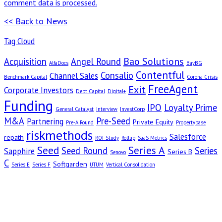
comment data is processed.
<< Back to News
Tag Cloud
Bao Solutions
Acquisition
Angel Round
AlfaDocs
BayBG
Contentful
Consalio
Channel Sales
Benchmark Capital
Corona Crisis
FreeAgent
Exit
Corporate Investors
Debt Capital
Digital+
Funding
IPO
Loyalty Prime
General Catalyst
Interview
InvestCorp
M&A
Pre-Seed
Partnering
Private Equity
Pre-A Round
Propertybase
riskmethods
Salesforce
repath
ROI-Study
Rollup
SaaS Metrics
Seed
Series A
Seed Round
Series
Sapphire
Series B
Senovo
C
Softgarden
Series E
Series F
UTUM
Vertical Consolidation